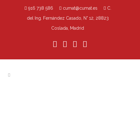
916 738 586
cumat@cumat.es
C.
del Ing. Fernández Casado, N° 12, 28823
Coslada, Madrid