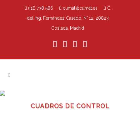
916 738 586
cumat@cumat.es
C.
del Ing. Fernández Casado, N° 12, 28823
Coslada, Madrid
CUADROS DE CONTROL