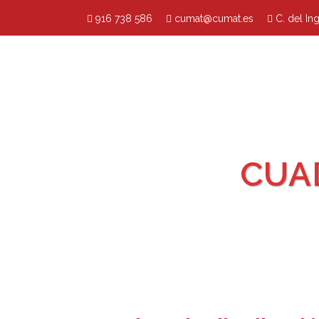
916 738 586
cumat@cumat.es
C. del In
CUA