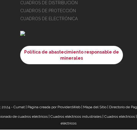
CUADROS DE DISTRIBUCIÓN
CUADROS DE PROTECCIÓN
CUADROS DE ELECTRÓNICA
Política de abastecimiento responsable de
minerales
t 2024 - Cumat |
Página creada por ProvidersWeb
|
Mapa del Sitio
|
Directorio de Pa
ionado de cuadros eléctricos
|
Cuadros eléctricos industriales
|
Cuadros eléctricos
eléctricos