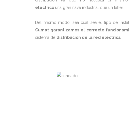
distribución ya que no necesita el mis
eléctrico
una gran nave industrial que un taller.
Del mismo modo, sea cual sea el tipo de instal
Cumat garantizamos el correcto funcionam
sistema de
distribución de la red eléctrica
.
Debe saber 
prioridades
instalación
circuitos el