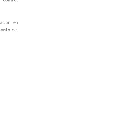
mo
control
ación, en
iento
del
que
su seguridad
y la de
su Empresa
es una de nuestra
, por eso trabajaremos del modo más profesional en l
 de un elemento fundamental para la
protección de lo
éctricos
.