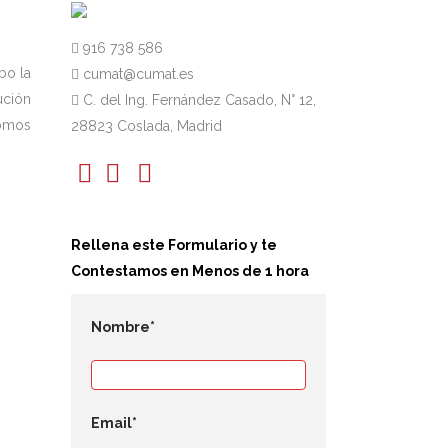
916 738 586
bo la
cumat@cumat.es
ución
C. del Ing. Fernández Casado, N° 12,
omos
28823 Coslada, Madrid
Rellena este Formulario y te
Contestamos en Menos de 1 hora
Nombre*
Email*