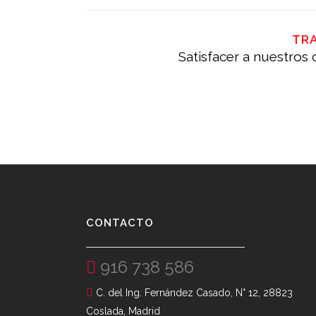
TR
Satisfacer a nuestros
CONTACTO
916 738 586
C. del Ing. Fernández Casado, N° 12, 28823
Coslada, Madrid