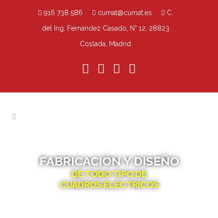
916 738 586
cumat@cumat.es
C.
del Ing. Fernández Casado, N° 12, 28823
Coslada, Madrid
FABRICACIÓN Y DISEÑO
DE TODO TIPO DE
CUADROS ELÉCTRICOS