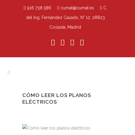
916 738 586
cumat@cumat.es
C.
del Ing. Fernández Casado, N° 12, 28823
Coslada, Madrid
CÓMO LEER LOS PLANOS
ELÉCTRICOS