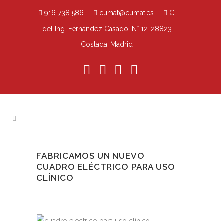
916 738 586
cumat@cumat.es
C.
del Ing. Fernández Casado, N° 12, 28823
Coslada, Madrid
FABRICAMOS UN NUEVO
CUADRO ELÉCTRICO PARA USO
CLÍNICO