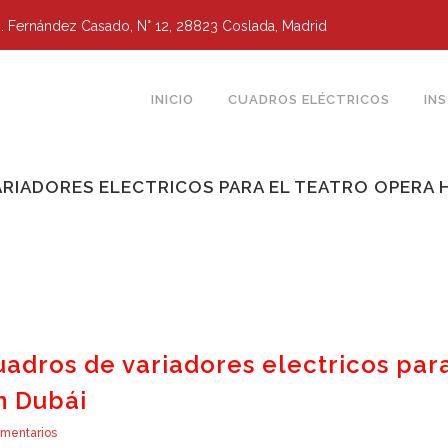
g. Fernández Casado, N° 12, 28823 Coslada, Madrid
INICIO
CUADROS ELÉCTRICOS
IN
RIADORES ELECTRICOS PARA EL TEATRO OPERA 
adros de variadores electricos par
n Dubái
mentarios