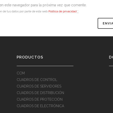
en este navegador para la próxima vez que comente.
ón de tus datos por parte de esta web
Política de privacidad
*
PRODUCTOS
D
CCM
CUADROS DE CONTROL
CUADROS DE SERVIDORES
CUADROS DE DISTRIBUCIÓN
CUADROS DE PROTECCIÓN
CUADROS DE ELECTRÓNICA