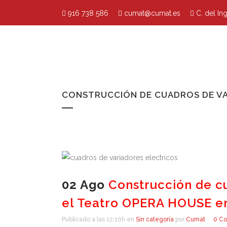
916 738 586
cumat@cumat.es
C. del In
CONSTRUCCIÓN DE CUADROS DE VA
02 Ago
Construcción de cu
el Teatro OPERA HOUSE e
Publicado a las 12:10h
en
Sin categoría
por
Cumat
0 Co