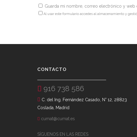
Guarda mi nombre, correo electrónico y web 
Al usar este formulario accedes al almacenamiento y gesti
CONTACTO
916 738 586
C. del Ing. Fernández Casado, N° 12, 28823
Coslada, Madrid
cumat@cumat.es
SÍGUENOS EN LAS REDES