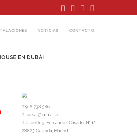
STALACIONES
NOTICIAS
CONTACTO
HOUSE EN DUBÁI
916 738 586
a
cumat@cumat.es
C. del Ing. Fernández Casado, N° 12,
28823 Coslada, Madrid