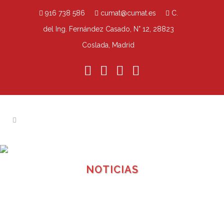
916 738 586
cumat@cumat.es
C.
del Ing. Fernández Casado, N° 12, 28823
Coslada, Madrid
NOTICIAS